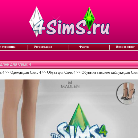
|
|
|
я страница
Регистрация
Факты
Вопрос-ответ
адлен для Симс 4
с 4
>>
Одежда для Симс 4
>>
Обувь для Симс 4
>>
Обувь на высоком каблуке для Сим