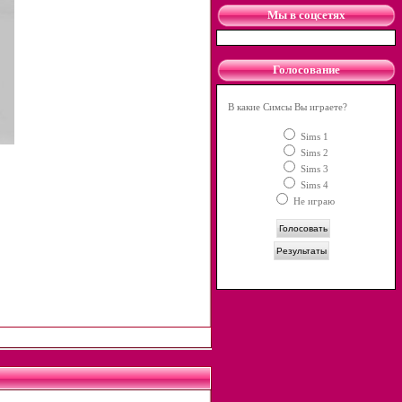
Мы в соцсетях
Голосование
В какие Симсы Вы играете?
Sims 1
Sims 2
Sims 3
Sims 4
Не играю