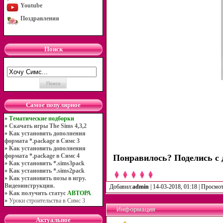
Youtube
Поздравления
Поиск
Самое популярное
»
Тематические подборки
»
Скачать игры The Sims 4,3,2
»
Как установить дополнения
формата *.package в Симс 3
»
Как установить дополнения
формата *.package в Симс 4
Понравилось? Поделись с 
»
Как установить *.sims3pack
»
Как установить *.sims2pack
»
Как установить позы в игру.
Видеоинструкция.
Добавил:
admin
| 14-03-2018, 01:18 | Просмо
»
Как получить статус
АВТОРА
»
Уроки строительства в Симс 3
Информация
Актуальное