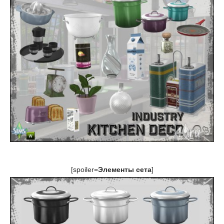
[spoiler=
Элементы сета
]