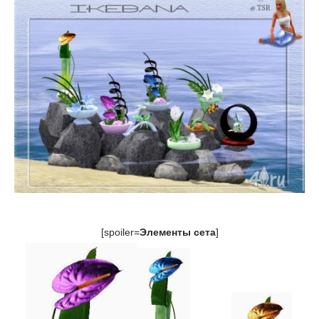
[spoiler=
Элементы сета
]