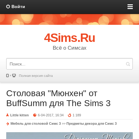
Войти
4Sims.Ru
Всё о Симсах
Полная версия сайта
Столовая "Мюнхен" от
BuffSumm для The Sims 3
Little kitten
6-04-2017, 16:34
1 189
Мебель для столовой Симс 3
>>
Предметы декора для Симс 3