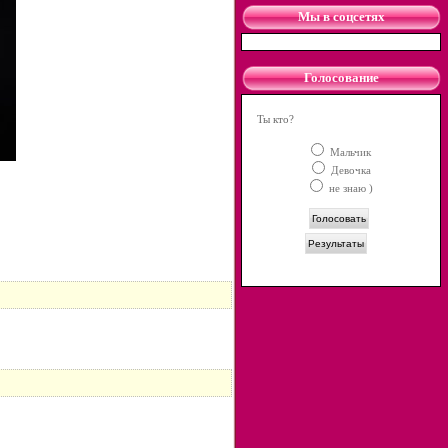
Мы в соцсетях
Голосование
Ты кто?
Мальчик
Девочка
не знаю )