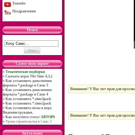
Youtube
Поздравления
Поиск
Самое популярное
»
Тематические подборки
»
Скачать игры The Sims 4,3,2
»
Как установить дополнения
формата *.package в Симс 3
Внимание! У Вас нет прав для просмо
»
Как установить дополнения
формата *.package в Симс 4
»
Как установить *.sims3pack
»
Как установить *.sims2pack
»
Как установить позы в игру.
Видеоинструкция.
Внимание! У Вас нет прав для просмо
»
Как получить статус
АВТОРА
»
Уроки строительства в Симс 3
Актуальное