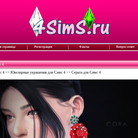
|
|
|
я страница
Регистрация
Факты
Вопрос-ответ
s 4
с 4
>>
Ювелирные украшения для Симс 4
>>
Серьги для Симс 4