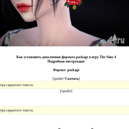
Как установить дополнения формата package в игру The Sims 4
Подробная инструкция
Формат: package
[spoiler=
Скачать
]
тра скрытого текста.
[/spoiler]
тра скрытого текста.