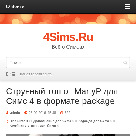
Войти
4Sims.Ru
Всё о Симсах
Полная версия сайта
Струнный топ от MartyP для
Симс 4 в формате package
admin
23-09-2016, 15:38
622
The Sims 4
>>
Дополнения для Симс 4
>>
Одежда для Симс 4
>>
Футболки и топы для Симс 4