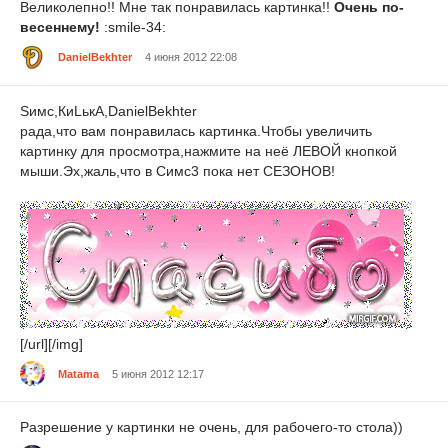
Великолепно!! Мне так понравилась картинка!!
Очень по-
весеннему!
:smile-34:
DanielBekhter
4 июня 2012 22:08
Sимс,КиLькА,DanielBekhter
рада,что вам понравилась картинка.Чтобы увеличить
картинку для просмотра,нажмите на неё ЛЕВОЙ кнопкой
мыши.Эх,жаль,что в Симс3 пока нет СЕЗОНОВ!
[/url][/img]
Matama
5 июня 2012 12:17
Разрешение у картинки не очень, для рабочего-то стола))