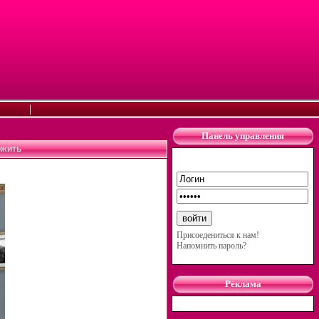
|
Панель управления
ожить
Присоедениться к нам!
Напомнить пароль?
Реклама