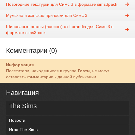
Новогодние текстурки для Симс 3 в формате sims3pack
Мужские и женские прически для Симс 3
Шипованые штаны (лосины) от Lorandia для Симс 3 в
формате sims3pack
Комментарии (0)
Информация
Посетители, находящиеся в группе
Гости
, не могут
оставлять комментарии к данной публикации.
Навигация
The Sims
Новости
Игра The Sims