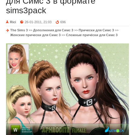
для Симс 3 в формате
sims3pack
Rici
26-01-2011, 21:03
696
The Sims 3
>>
Дополнения для Симс 3
>>
Прически для Симс 3
>>
Женские прически для Симс 3
>>
Сложные причёски для Симс 3