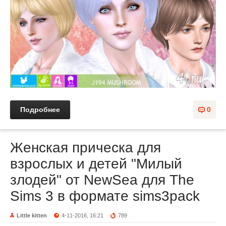
Подробнее
0
Женская прическа для
взрослых и детей "Милый
злодей" от NewSea для The
Sims 3 в формате sims3pack
Little kitten
4-11-2016, 16:21
789